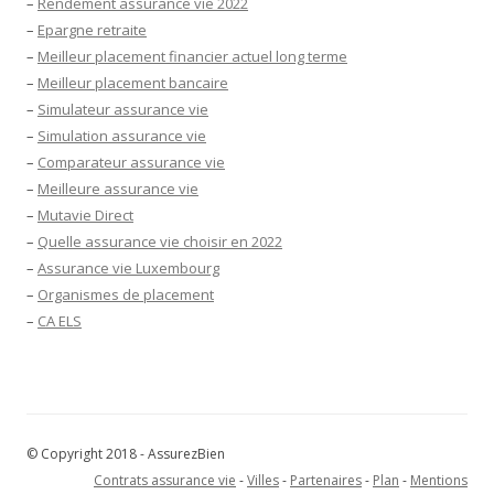
–
Rendement assurance vie 2022
–
Epargne retraite
–
Meilleur placement financier actuel long terme
–
Meilleur placement bancaire
–
Simulateur assurance vie
–
Simulation assurance vie
–
Comparateur assurance vie
–
Meilleure assurance vie
–
Mutavie Direct
–
Quelle assurance vie choisir en 2022
–
Assurance vie Luxembourg
–
Organismes de placement
–
CA ELS
© Copyright 2018 - AssurezBien
Contrats assurance vie
-
Villes
-
Partenaires
-
Plan
-
Mentions