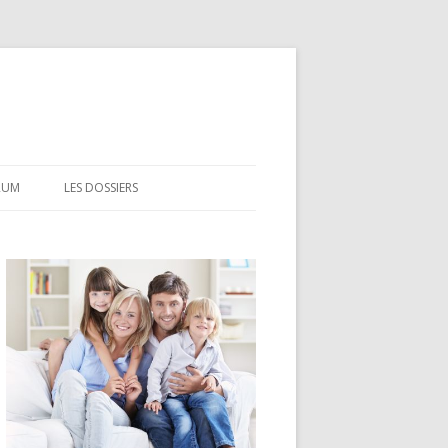
RUM
LES DOSSIERS
CEL
CODEVI
COMPTE À TERME
CSL
LDD
LEP