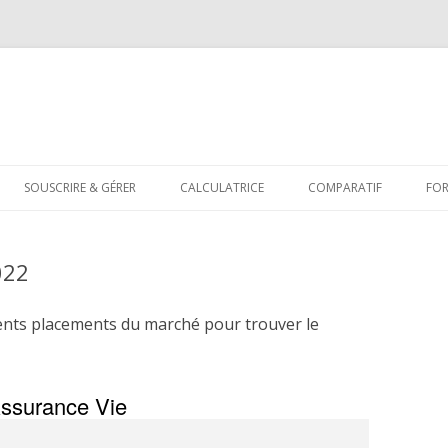
Aller
au
SOUSCRIRE & GÉRER
CALCULATRICE
COMPARATIF
FO
contenu
022
ents placements du marché pour trouver le