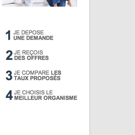
LIVRET A
PEA
PEL
SUPER LIVRET
PERP