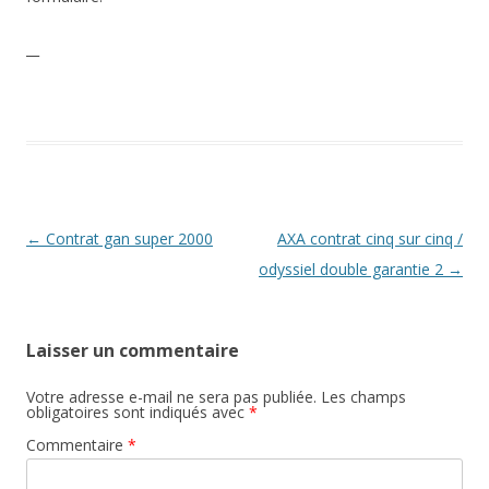
__
Navigation
←
Contrat gan super 2000
AXA contrat cinq sur cinq /
des
odyssiel double garantie 2
→
articles
Laisser un commentaire
Votre adresse e-mail ne sera pas publiée.
Les champs
obligatoires sont indiqués avec
*
Commentaire
*