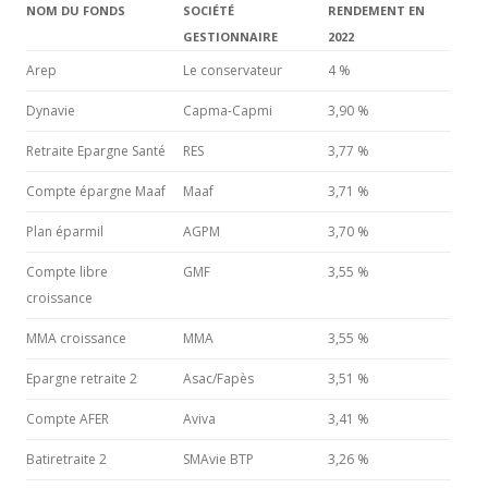
NOM DU FONDS
SOCIÉTÉ
RENDEMENT EN
GESTIONNAIRE
2022
Arep
Le conservateur
4 %
Dynavie
Capma-Capmi
3,90 %
Retraite Epargne Santé
RES
3,77 %
Compte épargne Maaf
Maaf
3,71 %
Plan éparmil
AGPM
3,70 %
Compte libre
GMF
3,55 %
croissance
MMA croissance
MMA
3,55 %
Epargne retraite 2
Asac/Fapès
3,51 %
Compte AFER
Aviva
3,41 %
Batiretraite 2
SMAvie BTP
3,26 %