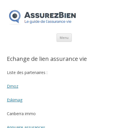
Aller
Menu
au
contenu
Echange de lien assurance vie
Liste des partenaires :
Dmoz
Eskimag
Canberra immo
Annuaire assurances