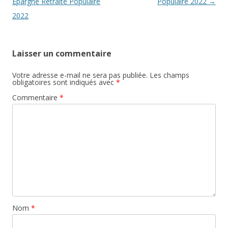
articles
Epargne Retraite Populaire
Populaire 2022
→
2022
Laisser un commentaire
Votre adresse e-mail ne sera pas publiée.
Les champs
obligatoires sont indiqués avec
*
Commentaire
*
Nom
*