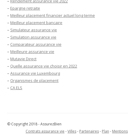
–
Rendement assurance vie 2022
–
Epargne retraite
–
Meilleur placement financier actuel long terme
–
Meilleur placement bancaire
–
Simulateur assurance vie
–
Simulation assurance vie
–
Comparateur assurance vie
–
Meilleure assurance vie
–
Mutavie Direct
–
Quelle assurance vie choisir en 2022
–
Assurance vie Luxembourg
–
Organismes de placement
–
CA ELS
© Copyright 2018 - AssurezBien
Contrats assurance vie
-
Villes
-
Partenaires
-
Plan
-
Mentions