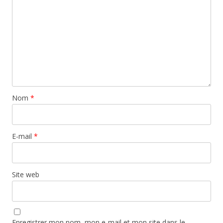
Nom
*
E-mail
*
Site web
Enregistrer mon nom, mon e-mail et mon site dans le