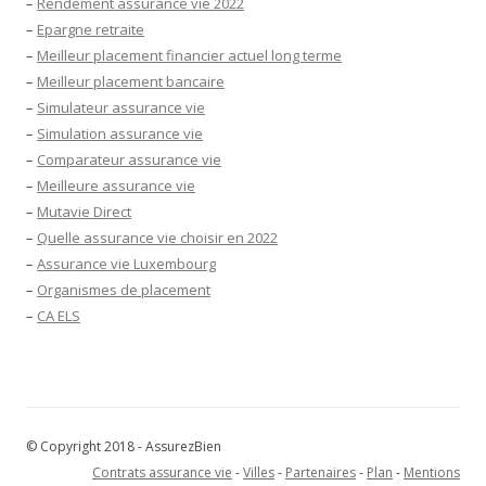
–
Rendement assurance vie 2022
–
Epargne retraite
–
Meilleur placement financier actuel long terme
–
Meilleur placement bancaire
–
Simulateur assurance vie
–
Simulation assurance vie
–
Comparateur assurance vie
–
Meilleure assurance vie
–
Mutavie Direct
–
Quelle assurance vie choisir en 2022
–
Assurance vie Luxembourg
–
Organismes de placement
–
CA ELS
© Copyright 2018 - AssurezBien
Contrats assurance vie
-
Villes
-
Partenaires
-
Plan
-
Mentions