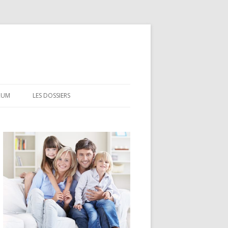
RUM
LES DOSSIERS
CEL
CODEVI
COMPTE À TERME
CSL
LDD
LEP