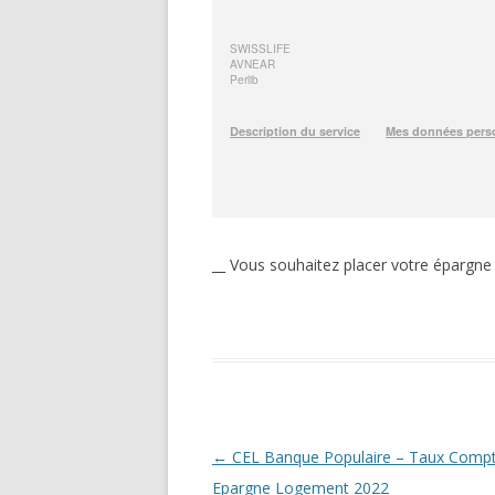
__ Vous souhaitez placer votre épargn
Navigation
←
CEL Banque Populaire – Taux Comp
des
Epargne Logement 2022