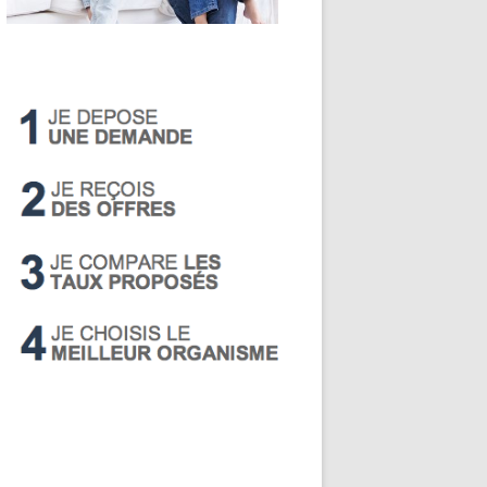
LIVRET A
PEA
PEL
SUPER LIVRET
PERP