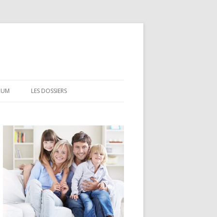
RUM
LES DOSSIERS
CEL
CODEVI
COMPTE À TERME
CSL
LDD
LEP