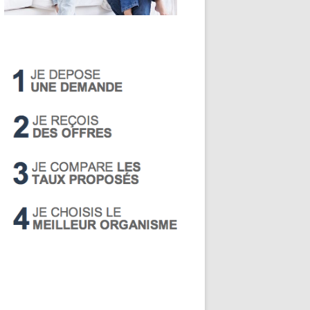
LIVRET A
PEA
PEL
SUPER LIVRET
PERP