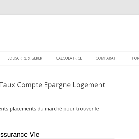
Aller
au
SOUSCRIRE & GÉRER
CALCULATRICE
COMPARATIF
FO
contenu
– Taux Compte Epargne Logement
ents placements du marché pour trouver le