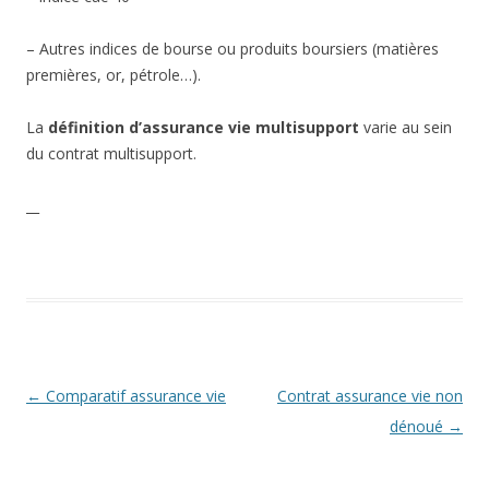
– Autres indices de bourse ou produits boursiers (matières
premières, or, pétrole…).
La
définition d’assurance vie multisupport
varie au sein
du contrat multisupport.
__
Navigation
←
Comparatif assurance vie
Contrat assurance vie non
des
dénoué
→
articles