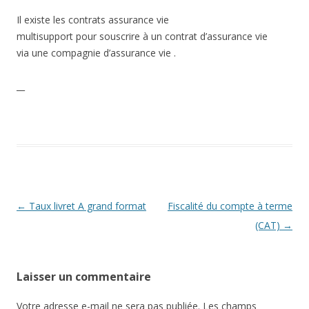
Il existe les contrats assurance vie
multisupport pour souscrire à un contrat d’assurance vie
via une compagnie d’assurance vie .
__
Navigation
←
Taux livret A grand format
Fiscalité du compte à terme
des
(CAT)
→
articles
Laisser un commentaire
Votre adresse e-mail ne sera pas publiée.
Les champs