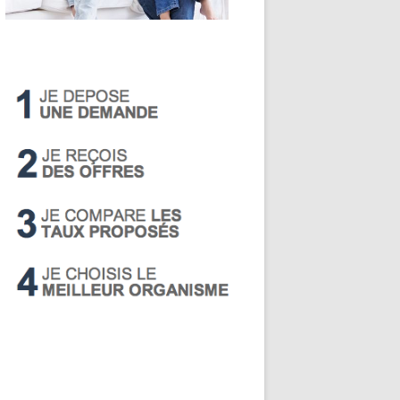
LIVRET A
PEA
PEL
SUPER LIVRET
PERP