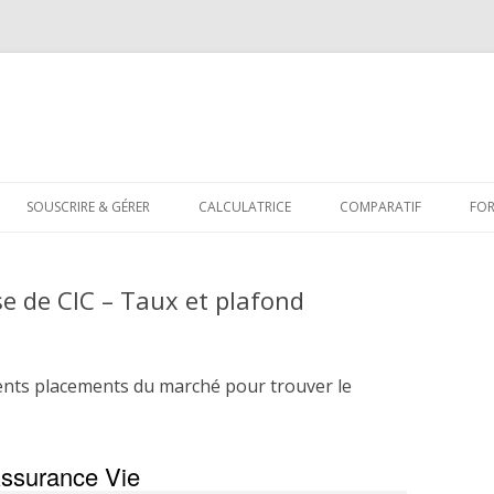
Aller
au
SOUSCRIRE & GÉRER
CALCULATRICE
COMPARATIF
FO
contenu
e de CIC – Taux et plafond
ents placements du marché pour trouver le