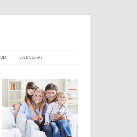
RUM
LES DOSSIERS
CEL
CODEVI
COMPTE À TERME
CSL
LDD
LEP