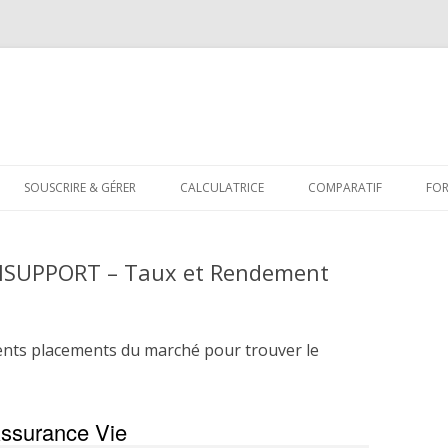
Aller
au
SOUSCRIRE & GÉRER
CALCULATRICE
COMPARATIF
FO
contenu
TISUPPORT – Taux et Rendement
ents placements du marché pour trouver le