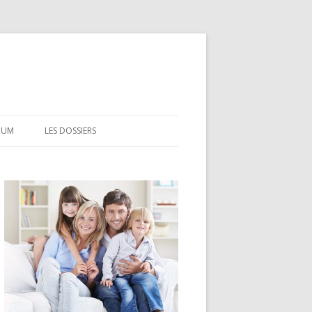
RUM
LES DOSSIERS
CEL
CODEVI
COMPTE À TERME
CSL
LDD
LEP