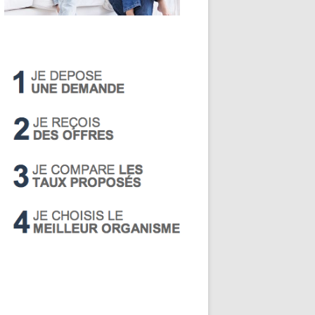
LIVRET A
PEA
PEL
SUPER LIVRET
PERP