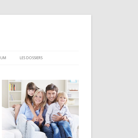
RUM
LES DOSSIERS
CEL
CODEVI
COMPTE À TERME
CSL
LDD
LEP