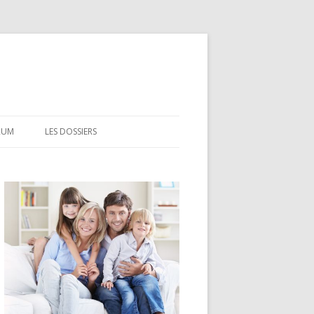
RUM
LES DOSSIERS
CEL
CODEVI
COMPTE À TERME
CSL
LDD
LEP