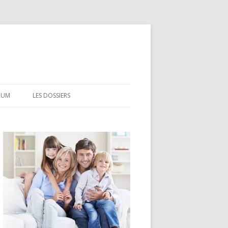
RUM
LES DOSSIERS
CEL
CODEVI
COMPTE À TERME
CSL
LDD
LEP