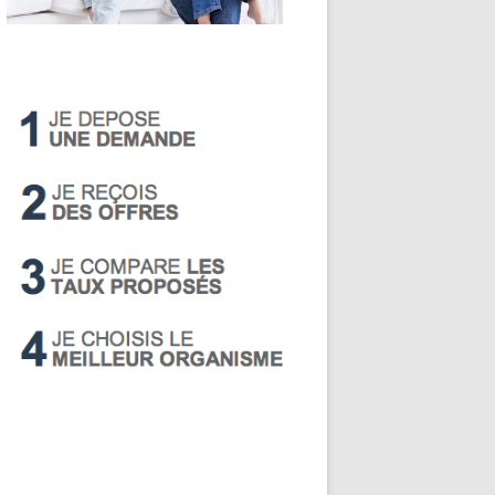
LIVRET A
PEA
PEL
SUPER LIVRET
PERP