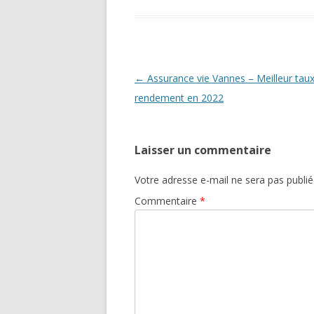
Navigation
←
Assurance vie Vannes – Meilleur tau
des
rendement en 2022
articles
Laisser un commentaire
Votre adresse e-mail ne sera pas publié
Commentaire
*