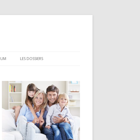
RUM
LES DOSSIERS
CEL
CODEVI
COMPTE À TERME
CSL
LDD
LEP