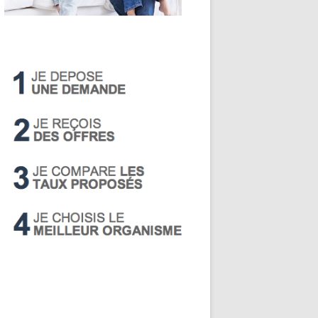
LIVRET A
PEA
PEL
SUPER LIVRET
PERP