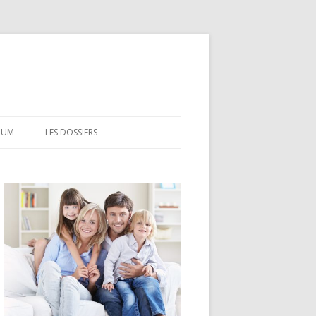
RUM
LES DOSSIERS
CEL
CODEVI
COMPTE À TERME
CSL
LDD
LEP