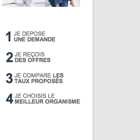
LIVRET A
PEA
PEL
SUPER LIVRET
PERP