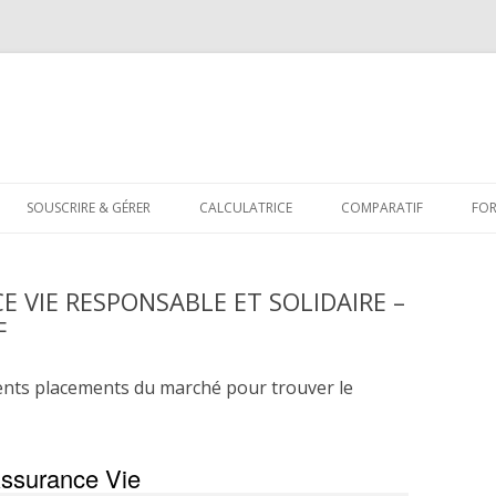
Aller
au
SOUSCRIRE & GÉRER
CALCULATRICE
COMPARATIF
FO
contenu
E VIE RESPONSABLE ET SOLIDAIRE –
F
ents placements du marché pour trouver le