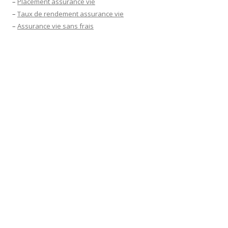
–
Placement assurance vie
–
Taux de rendement assurance vie
–
Assurance vie sans frais
–
Fiscalité assurance vie
–
Taux assurance vie 2022
–
Meilleur placement financier 2022
–
Assurance vie en ligne
–
Rendement assurance vie 2022
–
Epargne retraite
–
Meilleur placement financier actuel long terme
–
Meilleur placement bancaire
–
Simulateur assurance vie
–
Simulation assurance vie
–
Comparateur assurance vie
–
Meilleure assurance vie
–
Mutavie Direct
–
Quelle assurance vie choisir en 2022
–
Assurance vie Luxembourg
–
Organismes de placement