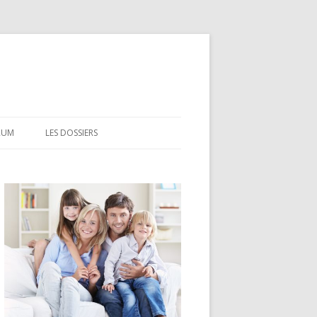
RUM
LES DOSSIERS
CEL
CODEVI
COMPTE À TERME
CSL
LDD
LEP