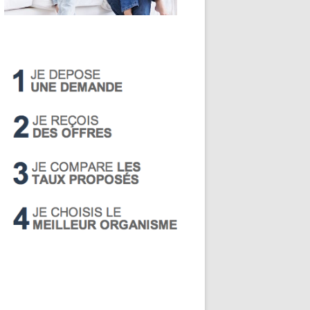
LIVRET A
PEA
PEL
SUPER LIVRET
PERP