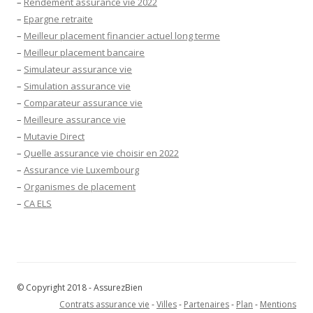
–
Rendement assurance vie 2022
–
Epargne retraite
–
Meilleur placement financier actuel long terme
–
Meilleur placement bancaire
–
Simulateur assurance vie
–
Simulation assurance vie
–
Comparateur assurance vie
–
Meilleure assurance vie
–
Mutavie Direct
–
Quelle assurance vie choisir en 2022
–
Assurance vie Luxembourg
–
Organismes de placement
–
CA ELS
© Copyright 2018 - AssurezBien
Contrats assurance vie
-
Villes
-
Partenaires
-
Plan
-
Mentions