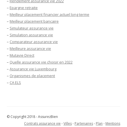
–
Rendement assurance vie 2022
–
Epargne retraite
–
Meilleur placement financier actuel long terme
–
Meilleur placement bancaire
–
Simulateur assurance vie
–
Simulation assurance vie
–
Comparateur assurance vie
–
Meilleure assurance vie
–
Mutavie Direct
–
Quelle assurance vie choisir en 2022
–
Assurance vie Luxembourg
–
Organismes de placement
–
CA ELS
© Copyright 2018 - AssurezBien
Contrats assurance vie
-
Villes
-
Partenaires
-
Plan
-
Mentions