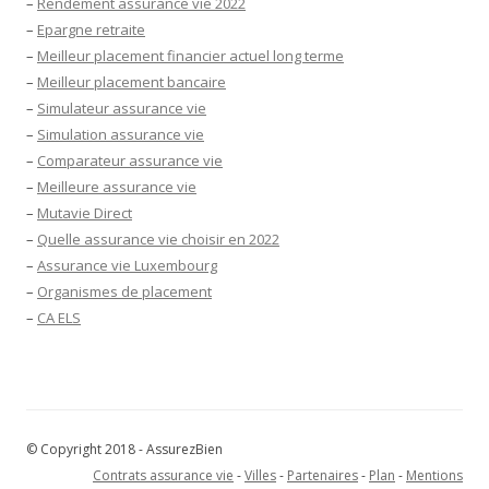
–
Rendement assurance vie 2022
–
Epargne retraite
–
Meilleur placement financier actuel long terme
–
Meilleur placement bancaire
–
Simulateur assurance vie
–
Simulation assurance vie
–
Comparateur assurance vie
–
Meilleure assurance vie
–
Mutavie Direct
–
Quelle assurance vie choisir en 2022
–
Assurance vie Luxembourg
–
Organismes de placement
–
CA ELS
© Copyright 2018 - AssurezBien
Contrats assurance vie
-
Villes
-
Partenaires
-
Plan
-
Mentions