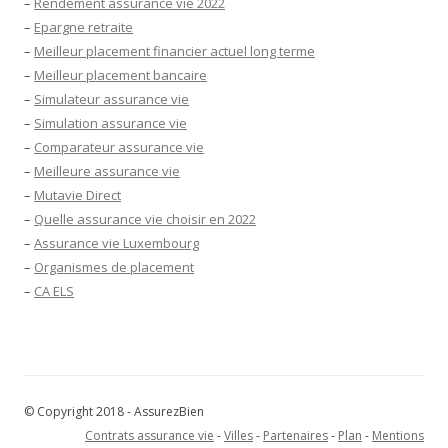
–
Rendement assurance vie 2022
–
Epargne retraite
–
Meilleur placement financier actuel long terme
–
Meilleur placement bancaire
–
Simulateur assurance vie
–
Simulation assurance vie
–
Comparateur assurance vie
–
Meilleure assurance vie
–
Mutavie Direct
–
Quelle assurance vie choisir en 2022
–
Assurance vie Luxembourg
–
Organismes de placement
–
CA ELS
© Copyright 2018 - AssurezBien
Contrats assurance vie
-
Villes
-
Partenaires
-
Plan
-
Mentions