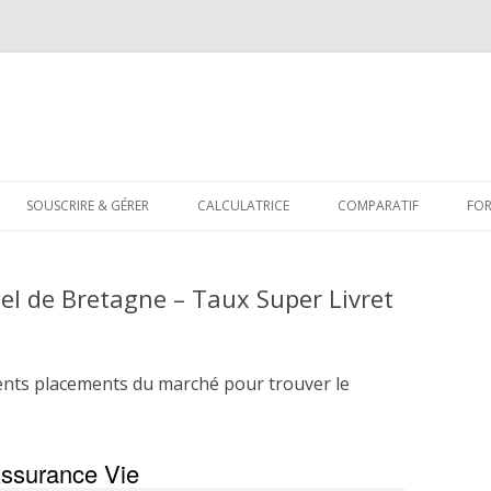
Aller
au
SOUSCRIRE & GÉRER
CALCULATRICE
COMPARATIF
FO
contenu
el de Bretagne – Taux Super Livret
ents placements du marché pour trouver le