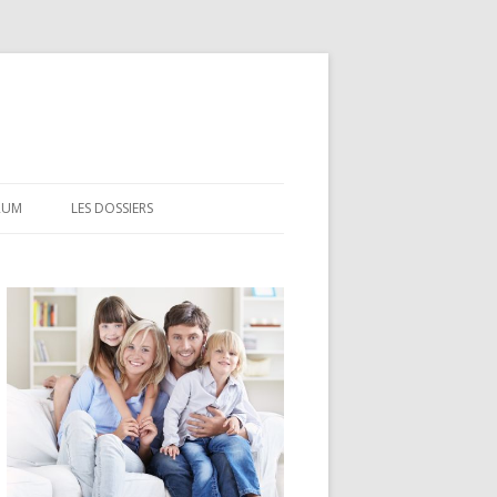
RUM
LES DOSSIERS
CEL
CODEVI
COMPTE À TERME
CSL
LDD
LEP