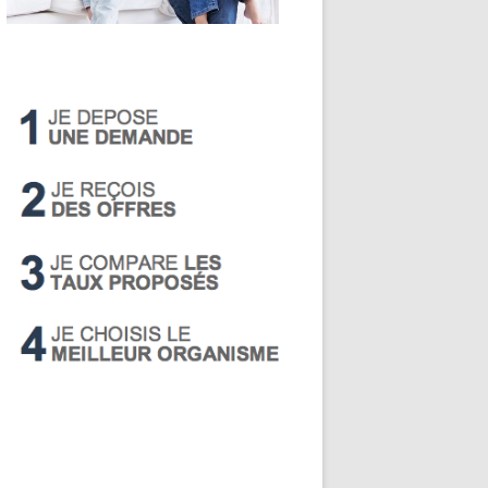
LIVRET A
PEA
PEL
SUPER LIVRET
PERP