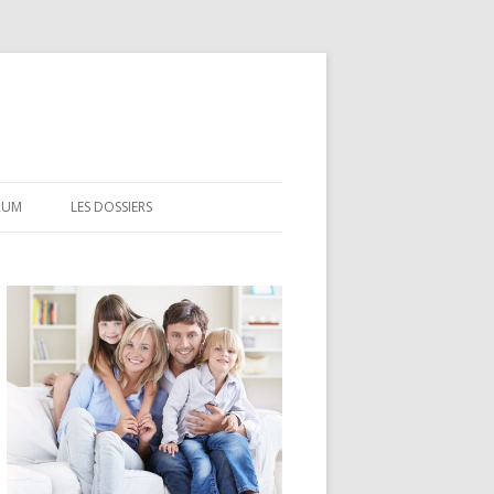
RUM
LES DOSSIERS
CEL
CODEVI
COMPTE À TERME
CSL
LDD
LEP