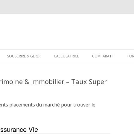
Aller
au
SOUSCRIRE & GÉRER
CALCULATRICE
COMPARATIF
FO
contenu
rimoine & Immobilier – Taux Super
ents placements du marché pour trouver le