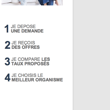
LIVRET A
PEA
PEL
SUPER LIVRET
PERP