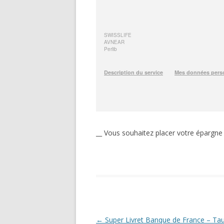
__ Vous souhaitez placer votre épargne
Navigation
←
Super Livret Banque de France – Ta