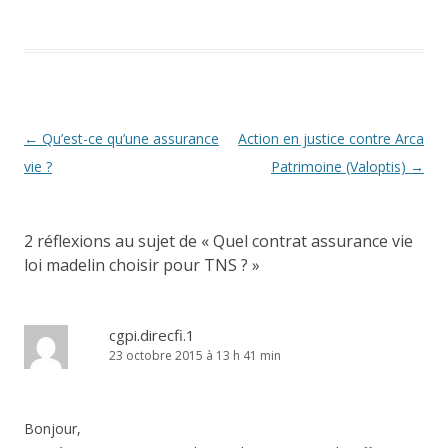
Navigation
←
Qu’est-ce qu’une assurance
Action en justice contre Arca
des
vie ?
Patrimoine (Valoptis)
→
articles
2 réflexions au sujet de «
Quel contrat assurance vie
loi madelin choisir pour TNS ?
»
cgpi.direcfi.1
23 octobre 2015 à 13 h 41 min
Bonjour,