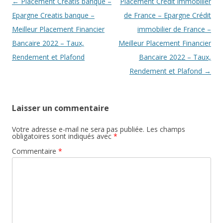
Navigation
←
Placement Creatis banque –
Placement Crédit immobilier
des
Epargne Creatis banque –
de France – Epargne Crédit
articles
Meilleur Placement Financier
immobilier de France –
Bancaire 2022 – Taux,
Meilleur Placement Financier
Rendement et Plafond
Bancaire 2022 – Taux,
Rendement et Plafond
→
Laisser un commentaire
Votre adresse e-mail ne sera pas publiée.
Les champs
obligatoires sont indiqués avec
*
Commentaire
*