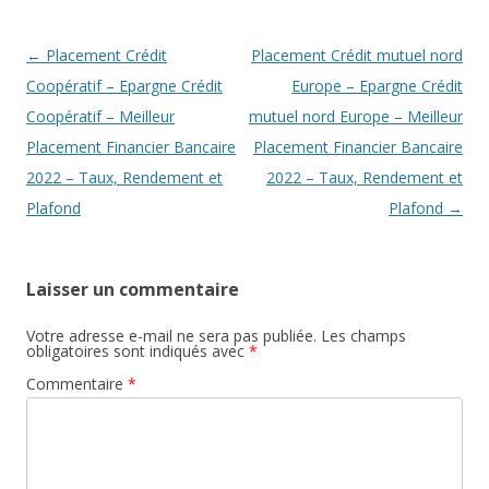
Navigation
←
Placement Crédit
Placement Crédit mutuel nord
des
Coopératif – Epargne Crédit
Europe – Epargne Crédit
articles
Coopératif – Meilleur
mutuel nord Europe – Meilleur
Placement Financier Bancaire
Placement Financier Bancaire
2022 – Taux, Rendement et
2022 – Taux, Rendement et
Plafond
Plafond
→
Laisser un commentaire
Votre adresse e-mail ne sera pas publiée.
Les champs
obligatoires sont indiqués avec
*
Commentaire
*