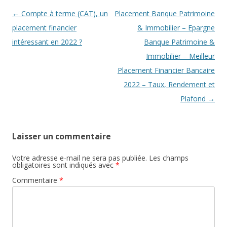
Navigation
←
Compte à terme (CAT), un
Placement Banque Patrimoine
des
placement financier
& Immobilier – Epargne
articles
intéressant en 2022 ?
Banque Patrimoine &
Immobilier – Meilleur
Placement Financier Bancaire
2022 – Taux, Rendement et
Plafond
→
Laisser un commentaire
Votre adresse e-mail ne sera pas publiée.
Les champs
obligatoires sont indiqués avec
*
Commentaire
*