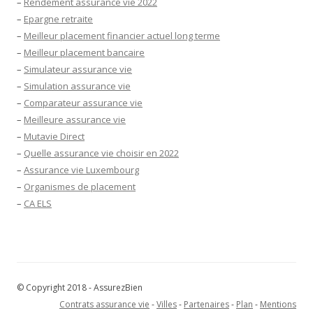
–
Rendement assurance vie 2022
–
Epargne retraite
–
Meilleur placement financier actuel long terme
–
Meilleur placement bancaire
–
Simulateur assurance vie
–
Simulation assurance vie
–
Comparateur assurance vie
–
Meilleure assurance vie
–
Mutavie Direct
–
Quelle assurance vie choisir en 2022
–
Assurance vie Luxembourg
–
Organismes de placement
–
CA ELS
© Copyright 2018 - AssurezBien
Contrats assurance vie
-
Villes
-
Partenaires
-
Plan
-
Mentions