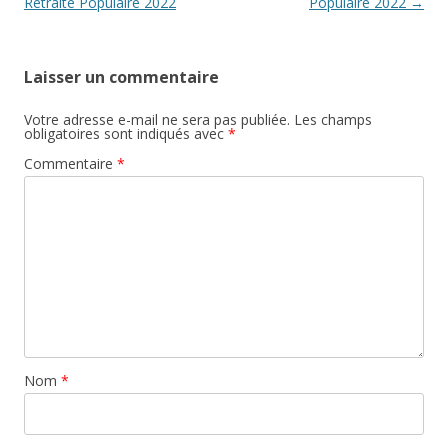
articles
Retraite Populaire 2022
Populaire 2022
→
Laisser un commentaire
Votre adresse e-mail ne sera pas publiée.
Les champs
obligatoires sont indiqués avec
*
Commentaire
*
Nom
*