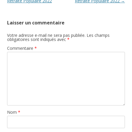
articles
Retraite Populaire 2022
Retraite Populaire 2022
→
Laisser un commentaire
Votre adresse e-mail ne sera pas publiée.
Les champs
obligatoires sont indiqués avec
*
Commentaire
*
Nom
*