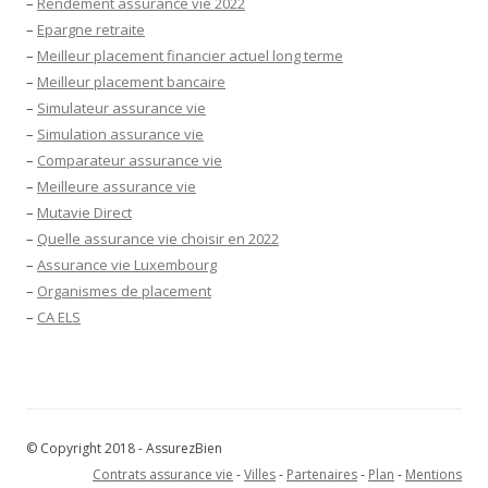
–
Rendement assurance vie 2022
–
Epargne retraite
–
Meilleur placement financier actuel long terme
–
Meilleur placement bancaire
–
Simulateur assurance vie
–
Simulation assurance vie
–
Comparateur assurance vie
–
Meilleure assurance vie
–
Mutavie Direct
–
Quelle assurance vie choisir en 2022
–
Assurance vie Luxembourg
–
Organismes de placement
–
CA ELS
© Copyright 2018 - AssurezBien
Contrats assurance vie
-
Villes
-
Partenaires
-
Plan
-
Mentions