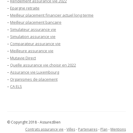
–
Rendement assurance vie 2022
–
Epargne retraite
–
Meilleur placement financier actuel long terme
–
Meilleur placement bancaire
–
Simulateur assurance vie
–
Simulation assurance vie
–
Comparateur assurance vie
–
Meilleure assurance vie
–
Mutavie Direct
–
Quelle assurance vie choisir en 2022
–
Assurance vie Luxembourg
–
Organismes de placement
–
CA ELS
© Copyright 2018 - AssurezBien
Contrats assurance vie
-
Villes
-
Partenaires
-
Plan
-
Mentions