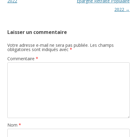
articles
2022
Epargne Retraite Populaire
2022
→
Laisser un commentaire
Votre adresse e-mail ne sera pas publiée.
Les champs
obligatoires sont indiqués avec
*
Commentaire
*
Nom
*