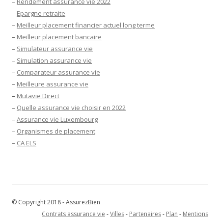
–
Rendement assurance vie 2022
–
Epargne retraite
–
Meilleur placement financier actuel long terme
–
Meilleur placement bancaire
–
Simulateur assurance vie
–
Simulation assurance vie
–
Comparateur assurance vie
–
Meilleure assurance vie
–
Mutavie Direct
–
Quelle assurance vie choisir en 2022
–
Assurance vie Luxembourg
–
Organismes de placement
–
CA ELS
© Copyright 2018 - AssurezBien
Contrats assurance vie
-
Villes
-
Partenaires
-
Plan
-
Mentions