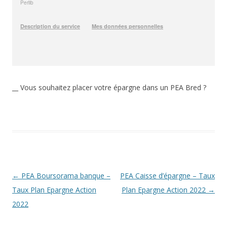
__ Vous souhaitez placer votre épargne dans un PEA Bred ?
Navigation
←
PEA Boursorama banque –
PEA Caisse d’épargne – Taux
des
Taux Plan Epargne Action
Plan Epargne Action 2022
→
articles
2022