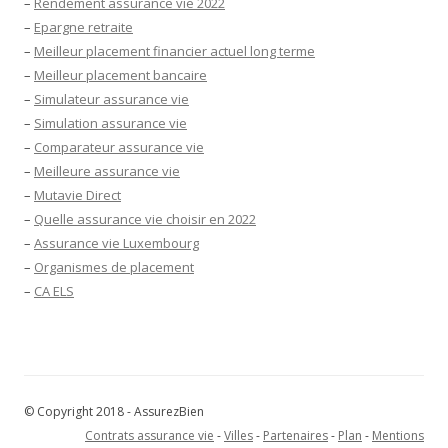
–
Rendement assurance vie 2022
–
Epargne retraite
–
Meilleur placement financier actuel long terme
–
Meilleur placement bancaire
–
Simulateur assurance vie
–
Simulation assurance vie
–
Comparateur assurance vie
–
Meilleure assurance vie
–
Mutavie Direct
–
Quelle assurance vie choisir en 2022
–
Assurance vie Luxembourg
–
Organismes de placement
–
CA ELS
© Copyright 2018 - AssurezBien
Contrats assurance vie
-
Villes
-
Partenaires
-
Plan
-
Mentions