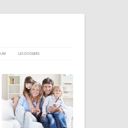
RUM
LES DOSSIERS
CEL
CODEVI
COMPTE À TERME
CSL
LDD
LEP