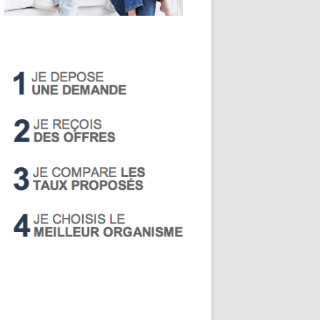
LIVRET A
PEA
PEL
SUPER LIVRET
PERP