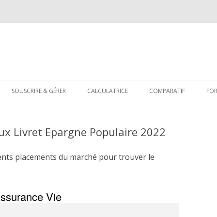
Aller
au
SOUSCRIRE & GÉRER
CALCULATRICE
COMPARATIF
FO
contenu
ux Livret Epargne Populaire 2022
ents placements du marché pour trouver le