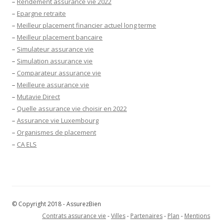
–
Rendement assurance vie 2022
–
Epargne retraite
–
Meilleur placement financier actuel long terme
–
Meilleur placement bancaire
–
Simulateur assurance vie
–
Simulation assurance vie
–
Comparateur assurance vie
–
Meilleure assurance vie
–
Mutavie Direct
–
Quelle assurance vie choisir en 2022
–
Assurance vie Luxembourg
–
Organismes de placement
–
CA ELS
© Copyright 2018 - AssurezBien
Contrats assurance vie
-
Villes
-
Partenaires
-
Plan
-
Mentions