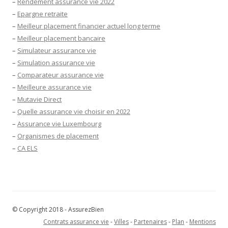
–
Rendement assurance vie 2022
–
Epargne retraite
–
Meilleur placement financier actuel long terme
–
Meilleur placement bancaire
–
Simulateur assurance vie
–
Simulation assurance vie
–
Comparateur assurance vie
–
Meilleure assurance vie
–
Mutavie Direct
–
Quelle assurance vie choisir en 2022
–
Assurance vie Luxembourg
–
Organismes de placement
–
CA ELS
© Copyright 2018 - AssurezBien
Contrats assurance vie
-
Villes
-
Partenaires
-
Plan
-
Mentions