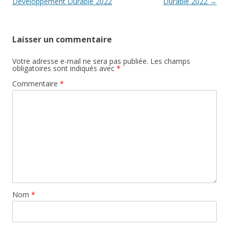
articles
Développement Durable 2022
Durable 2022
→
Laisser un commentaire
Votre adresse e-mail ne sera pas publiée.
Les champs
obligatoires sont indiqués avec
*
Commentaire
*
Nom
*