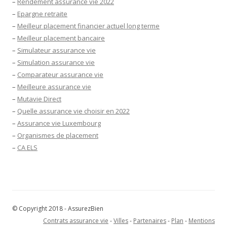
–
Rendement assurance vie 2022
–
Epargne retraite
–
Meilleur placement financier actuel long terme
–
Meilleur placement bancaire
–
Simulateur assurance vie
–
Simulation assurance vie
–
Comparateur assurance vie
–
Meilleure assurance vie
–
Mutavie Direct
–
Quelle assurance vie choisir en 2022
–
Assurance vie Luxembourg
–
Organismes de placement
–
CA ELS
© Copyright 2018 - AssurezBien
Contrats assurance vie
-
Villes
-
Partenaires
-
Plan
-
Mentions