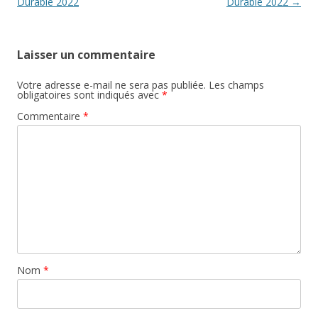
articles
Durable 2022
Durable 2022
→
Laisser un commentaire
Votre adresse e-mail ne sera pas publiée.
Les champs
obligatoires sont indiqués avec
*
Commentaire
*
Nom
*