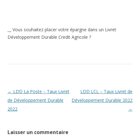
__ Vous souhaitez placer votre épargne dans un Livret
Développement Durable Credit Agricole ?
Navigation
←
LDD La Poste – Taux Livret
LDD LCL – Taux Livret de
des
de Développement Durable
Développement Durable 2022
articles
2022
→
Laisser un commentaire