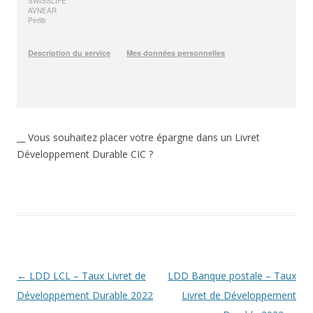
__ Vous souhaitez placer votre épargne dans un Livret
Développement Durable CIC ?
Navigation
←
LDD LCL – Taux Livret de
LDD Banque postale – Taux
des
Développement Durable 2022
Livret de Développement