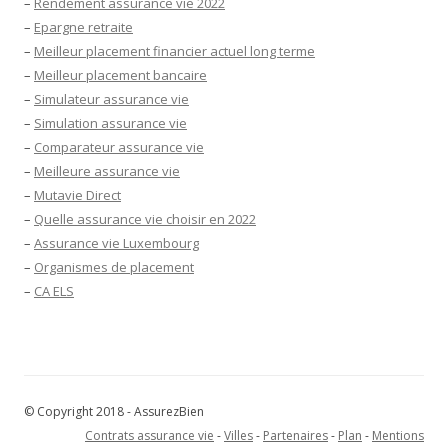
–
Rendement assurance vie 2022
–
Epargne retraite
–
Meilleur placement financier actuel long terme
–
Meilleur placement bancaire
–
Simulateur assurance vie
–
Simulation assurance vie
–
Comparateur assurance vie
–
Meilleure assurance vie
–
Mutavie Direct
–
Quelle assurance vie choisir en 2022
–
Assurance vie Luxembourg
–
Organismes de placement
–
CA ELS
© Copyright 2018 - AssurezBien
Contrats assurance vie
-
Villes
-
Partenaires
-
Plan
-
Mentions