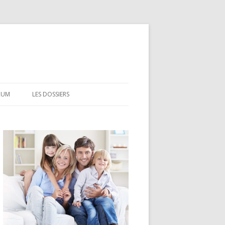
RUM
LES DOSSIERS
CEL
CODEVI
COMPTE À TERME
CSL
LDD
LEP