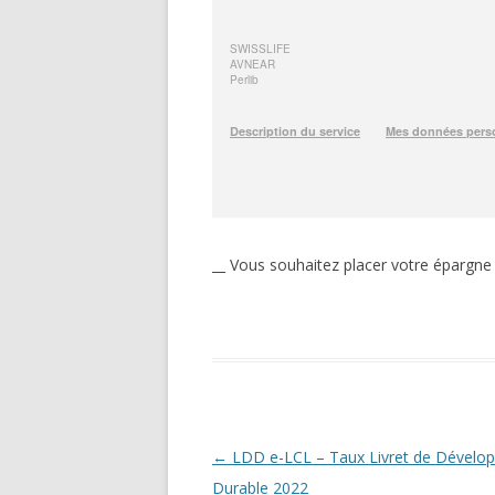
__ Vous souhaitez placer votre épargne
Navigation
←
LDD e-LCL – Taux Livret de Dévelo
des
Durable 2022