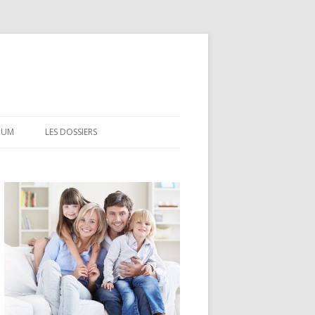
RUM
LES DOSSIERS
CEL
CODEVI
COMPTE À TERME
CSL
LDD
LEP