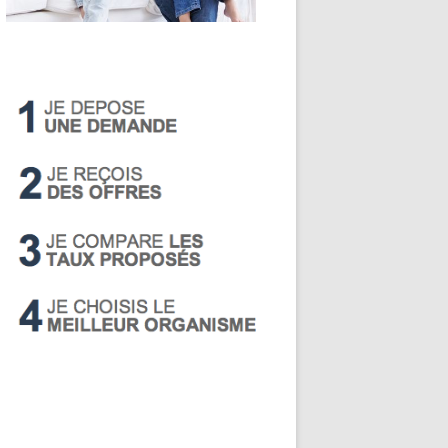
LIVRET A
PEA
PEL
SUPER LIVRET
PERP