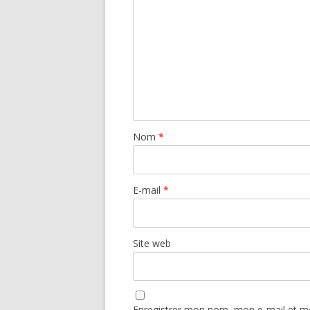
Nom
*
E-mail
*
Site web
Enregistrer mon nom, mon e-mail et mo