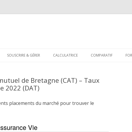
Aller
au
SOUSCRIRE & GÉRER
CALCULATRICE
COMPARATIF
FO
contenu
mutuel de Bretagne (CAT) – Taux
e 2022 (DAT)
ents placements du marché pour trouver le