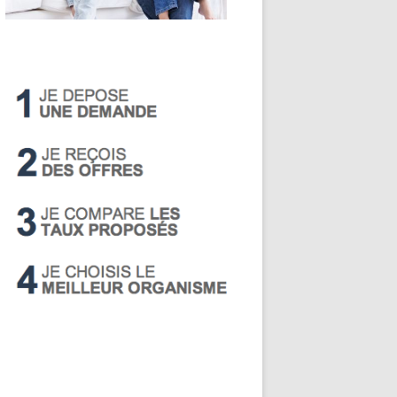
LIVRET A
PEA
PEL
SUPER LIVRET
PERP