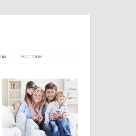
RUM
LES DOSSIERS
CEL
CODEVI
COMPTE À TERME
CSL
LDD
LEP