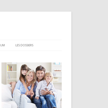
RUM
LES DOSSIERS
CEL
CODEVI
COMPTE À TERME
CSL
LDD
LEP