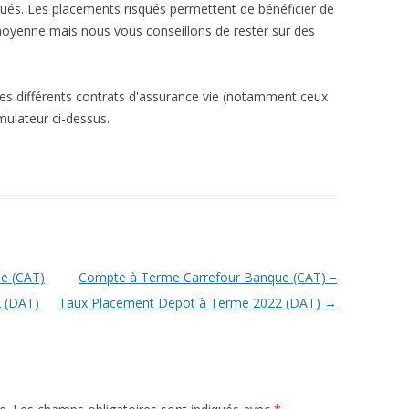
qués. Les placements risqués permettent de bénéficier de
moyenne mais nous vous conseillons de rester sur des
les différents contrats d'assurance vie (notamment ceux
simulateur ci-dessus.
e (CAT)
Compte à Terme Carrefour Banque (CAT) –
 (DAT)
Taux Placement Depot à Terme 2022 (DAT)
→