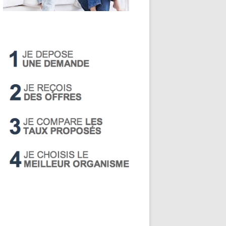
LIVRET A
PEA
PEL
SUPER LIVRET
PERP