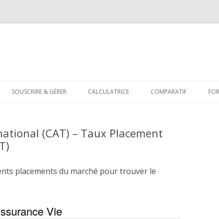
Aller
au
SOUSCRIRE & GÉRER
CALCULATRICE
COMPARATIF
FO
contenu
ational (CAT) – Taux Placement
T)
ents placements du marché pour trouver le