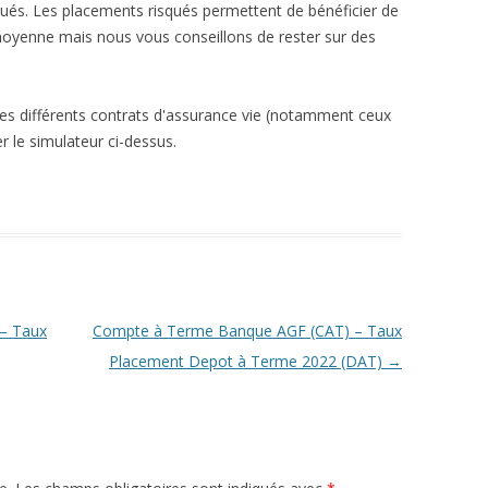
qués. Les placements risqués permettent de bénéficier de
moyenne mais nous vous conseillons de rester sur des
les différents contrats d'assurance vie (notamment ceux
ser le simulateur ci-dessus.
– Taux
Compte à Terme Banque AGF (CAT) – Taux
Placement Depot à Terme 2022 (DAT)
→