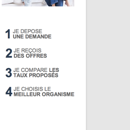
LIVRET A
PEA
PEL
SUPER LIVRET
PERP