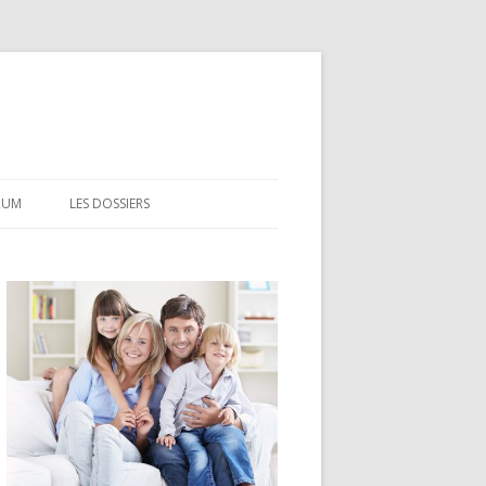
RUM
LES DOSSIERS
CEL
CODEVI
COMPTE À TERME
CSL
LDD
LEP